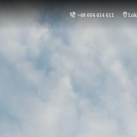
+48 604 414 611
Lok