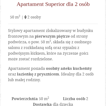
Apartament Superior dla 2 osób
2
50 m
|
2 osoby
Stylowy apartament zlokalizowany w budynku
frontowym na
pierwszym piętrze
od strony
2
podwórza, o pow. 50 m
, składa się z osobnego
salonu z rozkładaną sofą oraz sypialni z
podwójnym łóżkiem, które na życzenie gości
może zostać rozdzielone.
Apartament posiada
osobny aneks kuchenny
oraz
łazienkę z prysznicem
. Idealny dla 2 osób
lub małej rodziny.
2
Powierzchnia
50 m
Liczba osób
2
Dostawka
dla dziecka