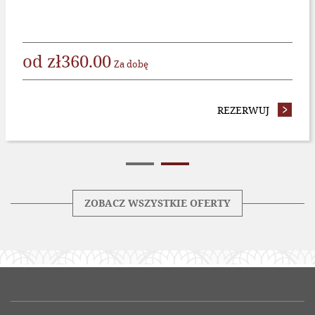
od
zł
360.00
Za dobę
A STANDARDOWA
REZERWUJ
- OFERT
ZOBACZ WSZYSTKIE OFERTY