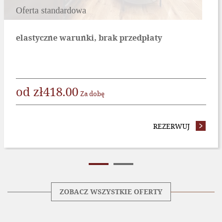
Oferta standardowa
elastyczne warunki, brak przedpłaty
od
zł
418.00
Za dobę
A BEZZWROTNA
REZERWUJ
- OFERT
ZOBACZ WSZYSTKIE OFERTY