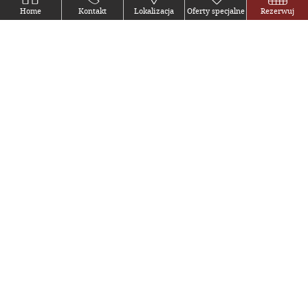
Home
Kontakt
Lokalizacja
Oferty specjalne
Rezerwuj
Śledź nas
Facebook
Instagram
Tripadvisor
© 2026 Gołębia 8 Residence by Bookassist