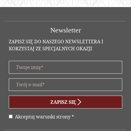
TAJ WIĘCEJ
Newsletter
ZAPISZ SIĘ DO NASZEGO NEWSLETTERA I
KORZYSTAJ ZE SPECJALNYCH OKAZJI
Twoje imię *
title
Twój e-mail *
form id
ZAPISZ SIĘ
Akceptuj warunki strony
*
Oświadczenie