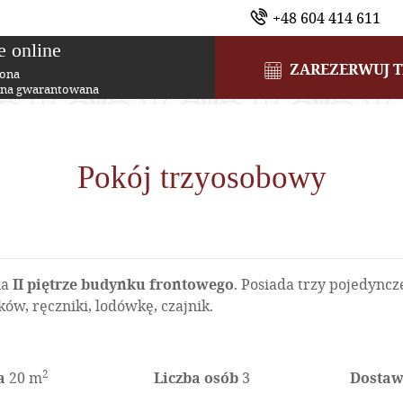
+48 604 414 611
e online
ZAREZERWUJ 
rona
ena gwarantowana
Pokój trzyosobowy
na
II piętrze budynku frontowego
. Posiada trzy pojedyncz
w, ręczniki, lodówkę, czajnik.
2
a
20 m
Liczba osób
3
Dosta