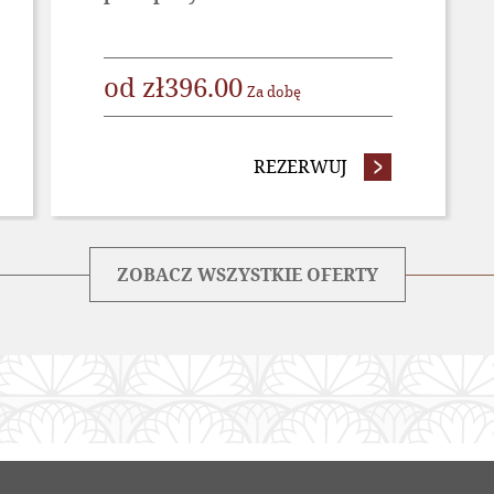
od
zł
396.00
Za dobę
TA BEZZWROTNA
REZERWUJ
- OFERTA STAN
ZOBACZ WSZYSTKIE OFERTY