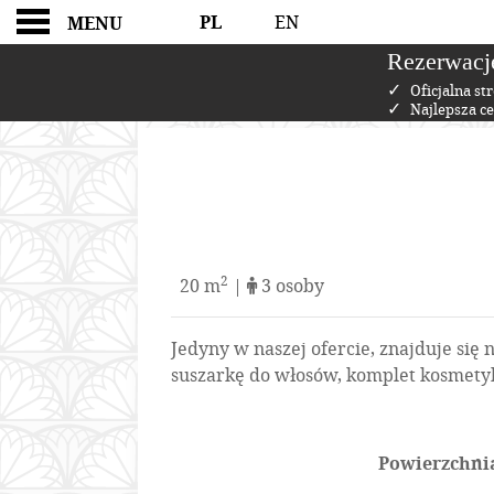
PL
EN
MENU
Rezerwacj
✓
Oficjalna st
✓
Najlepsza c
Pokój trzyosobowy
2
20 m
|
3 osoby
Jedyny w naszej ofercie, znajduje się 
suszarkę do włosów, komplet kosmetykó
Powierzchni