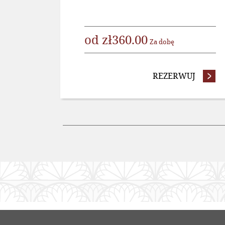
od
zł
360.00
Za dobę
REZERWUJ
- OFER