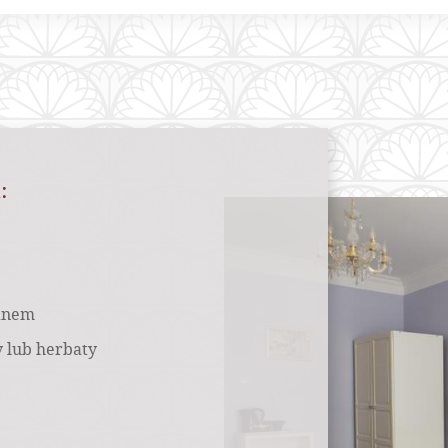
u:
ranem
 lub herbaty