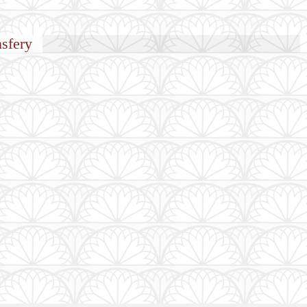
nsfery
CZYTA