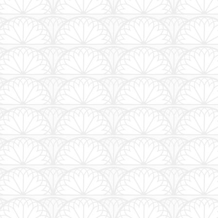
transfery z i na lotnisko