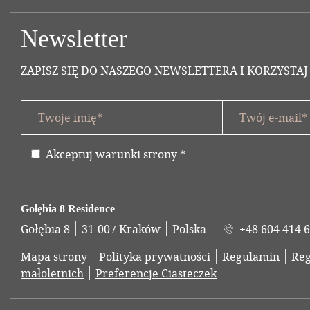
Newsletter
ZAPISZ SIĘ DO NASZEGO NEWSLETTERA I KORZYSTAJ
Twoje imię *
Twój e-mail *
title
Akceptuj warunki strony
*
Oświadczenie
form i
Adres
Gołębia 8 Residence
Gołębia 8
31-007 Kraków
Polska
+48 604 414 
Mapa strony
Polityka prywatności
Regulamin
Reg
małoletnich
Preferencje Ciasteczek