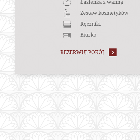
Łazienka z wanną
Zestaw kosmetyków
Ręczniki
Biurko
REZERWUJ POKÓJ