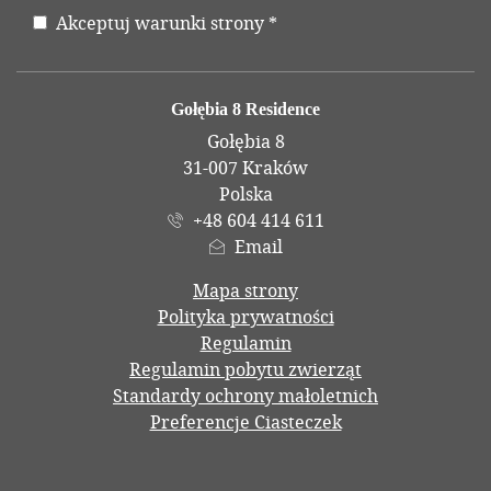
Akceptuj warunki strony
*
Oświadczenie
Adres
Gołębia 8 Residence
Gołębia 8
31-007 Kraków
Polska
+48 604 414 611
Email
Mapa strony
Polityka prywatności
Regulamin
Regulamin pobytu zwierząt
Standardy ochrony małoletnich
Preferencje Ciasteczek