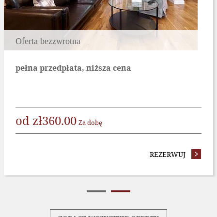
Oferta bezzwrotna
pełna przedpłata, niższa cena
od
zł
360.00
Za dobę
A STANDARDOWA
REZERWUJ
- OFERT